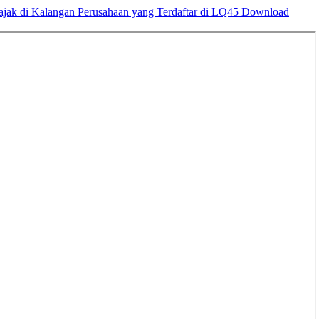
ajak di Kalangan Perusahaan yang Terdaftar di LQ45
Download