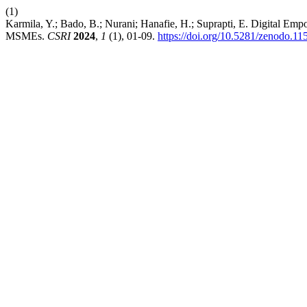
(1)
Karmila, Y.; Bado, B.; Nurani; Hanafie, H.; Suprapti, E. Digital E
MSMEs.
CSRI
2024
,
1
(1), 01-09.
https://doi.org/10.5281/zenodo.1